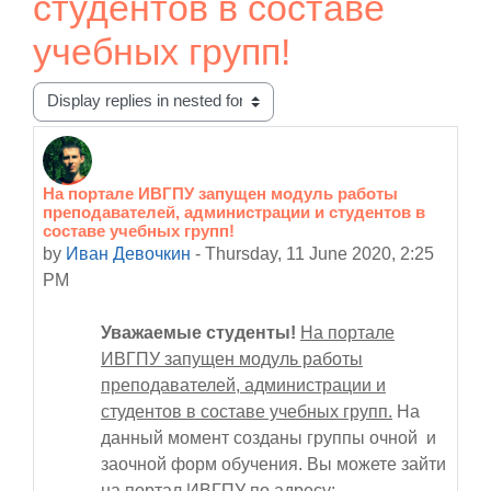
студентов в составе
учебных групп!
Display mode
На портале ИВГПУ запущен модуль работы
Number of replies: 0
преподавателей, администрации и студентов в
составе учебных групп!
by
Иван Девочкин
-
Thursday, 11 June 2020, 2:25
PM
Уважаемые студенты!
На портале
ИВГПУ запущен модуль работы
преподавателей, администрации и
студентов в составе учебных групп.
На
данный момент созданы группы очной и
заочной форм обучения. Вы можете зайти
на портал ИВГПУ по адресу: