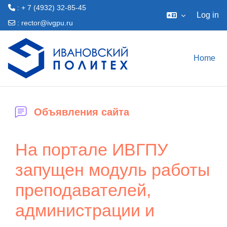
: + 7 (4932) 32-85-45
Log in
:
rector@ivgpu.ru
Skip to main content
Home
Объявления сайта
На портале ИВГПУ
запущен модуль работы
преподавателей,
администрации и