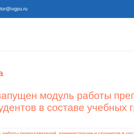
ctor@ivgpu.ru
а
запущен модуль работы пре
дентов в составе учебных г
работы преподавателей, администрации и студентов в сос