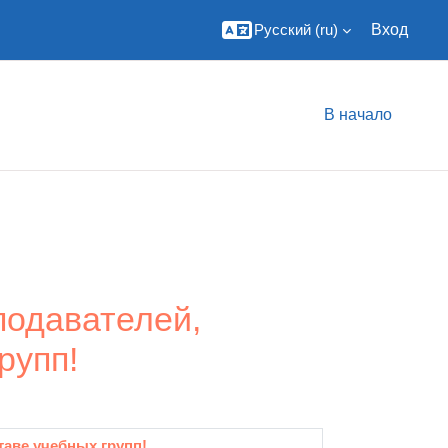
Русский ‎(ru)‎
Вход
В начало
подавателей,
рупп!
таве учебных групп!