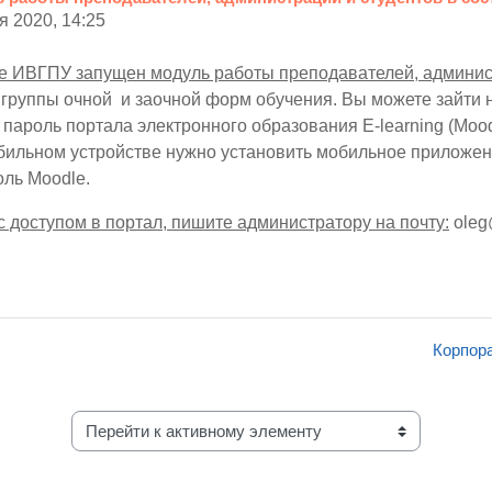
я 2020, 14:25
е ИВГПУ запущен модуль работы преподавателей, админист
руппы очной и заочной форм обучения. Вы можете зайти 
и пароль портала электронного образования E-learning (Mood
бильном устройстве нужно установить мобильное приложени
оль Moodle.
с доступом в портал, пишите администратору на почту:
oleg
Корпора
Перейти к активному элементу