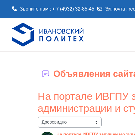
Звоните нам : + 7 (4932) 32-85-45
Эл.почта :
re
Перейти к основному содержанию
Объявления сайт
На портале ИВГПУ 
администрации и сту
Режим отображения
На портале ИВГПУ запущен модуль 
Количество ответов: 0