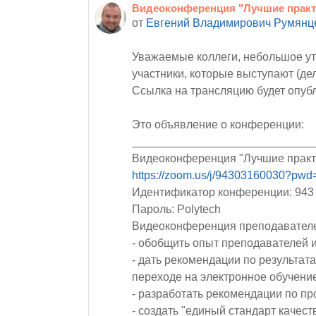
Видеоконференция "Лучшие практ
Количество ответов: 0
от
Евгений Владимирович Румянц
Уважаемые коллеги, небольшое ут
участники, которые выступают (де
Ссылка на трансляцию будет опубл
Это объявление о конференции:
_____________________________
Видеоконференция "Лучшие практик
https://zoom.us/j/94303160030?p
Идентификатор конференции: 943
Пароль: Polytech
Видеоконференция преподавателей
- обобщить опыт преподавателей 
- дать рекомендации по результа
переходе на электронное обучение
- разработать рекомендации по п
- создать "единый стандарт качест