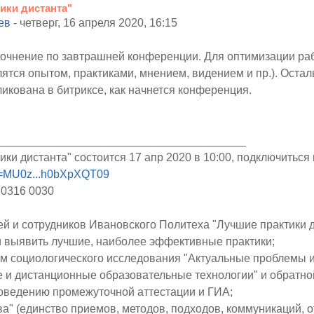
ики дистанта"
ев
-
четверг, 16 апреля 2020, 16:15
очнение по завтрашней конференции. Для оптимизации ра
лятся опытом, практиками, мнением, видением и пр.). Остал
икована в битриксе, как начнется конференция.
_______________________________________
и дистанта" состоится 17 апр 2020 в 10:00, подключитьс
wd=MU0z...h0bXpXQT09
 0316 0030
 и сотрудников Ивановского Политеха "Лучшие практики д
и выявить лучшие, наиболее эффективные практики;
там социологического исследования "Актуальные проблемы 
 и дистанционные образовательные технологии" и обратной
роведению промежуточной аттестации и ГИА;
ва" (единство приемов, методов, подходов, коммуникаций, от